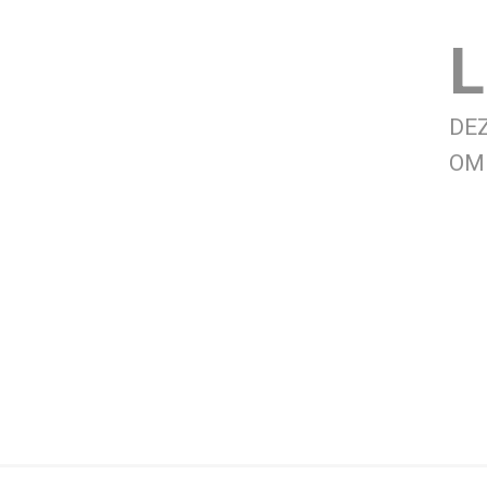
L
DE
OM 