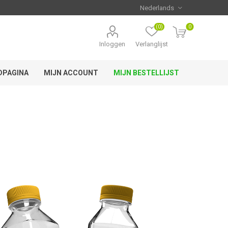
(0)
0
Inloggen
Verlanglijst
DPAGINA
MIJN ACCOUNT
MIJN BESTELLIJST