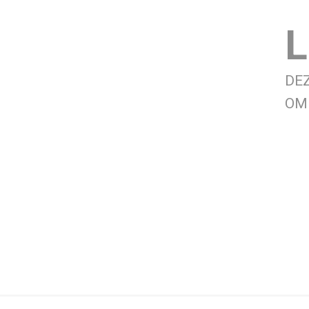
L
DE
OM 