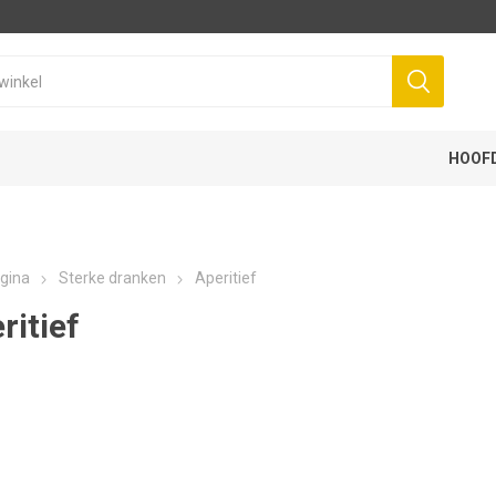
HOOF
gina
Sterke dranken
Aperitief
ritief