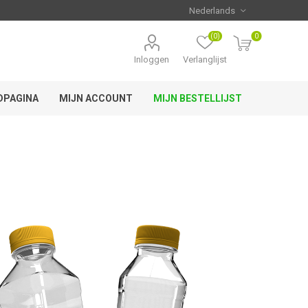
(0)
0
Inloggen
Verlanglijst
DPAGINA
MIJN ACCOUNT
MIJN BESTELLIJST