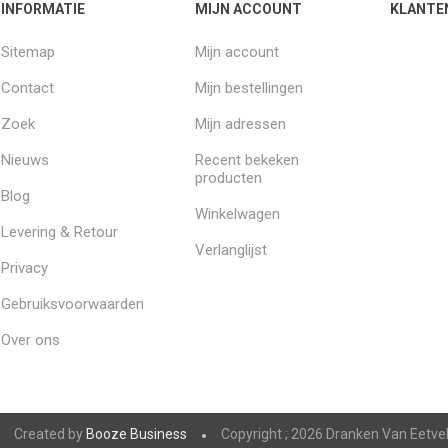
INFORMATIE
MIJN ACCOUNT
KLANTE
Sitemap
Mijn account
Contact
Mijn bestellingen
Zoek
Mijn adressen
Nieuws
Recent bekeken
producten
Blog
Winkelwagen
Levering & Retour
Verlanglijst
Privacy
Gebruiksvoorwaarden
Over ons
Created by
Booze Business
Copyright ; 2026 Dranken Van Eetve