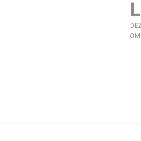
L
DE
OM 