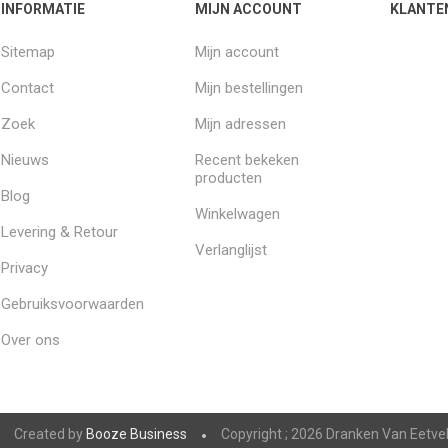
INFORMATIE
MIJN ACCOUNT
KLANTE
Sitemap
Mijn account
Contact
Mijn bestellingen
Zoek
Mijn adressen
Nieuws
Recent bekeken
producten
Blog
Winkelwagen
Levering & Retour
Verlanglijst
Privacy
Gebruiksvoorwaarden
Over ons
Created by
Booze Business
Copyright ; 2026 Dranken Van Eetve