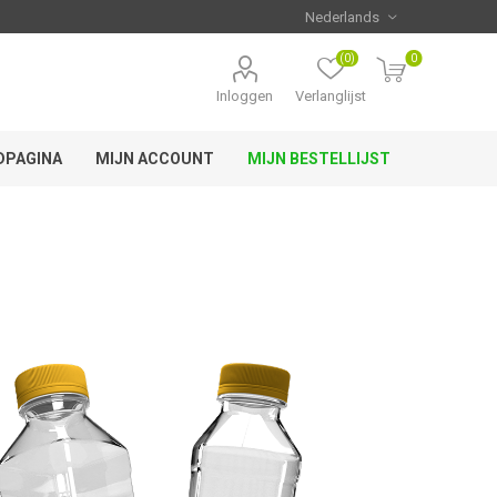
(0)
0
Inloggen
Verlanglijst
DPAGINA
MIJN ACCOUNT
MIJN BESTELLIJST