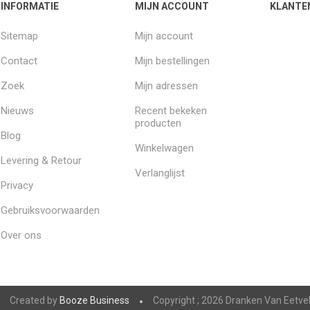
INFORMATIE
MIJN ACCOUNT
KLANTE
Sitemap
Mijn account
Contact
Mijn bestellingen
Zoek
Mijn adressen
Nieuws
Recent bekeken
producten
Blog
Winkelwagen
Levering & Retour
Verlanglijst
Privacy
Gebruiksvoorwaarden
Over ons
Created by
Booze Business
Copyright ; 2026 Dranken Van Eetve