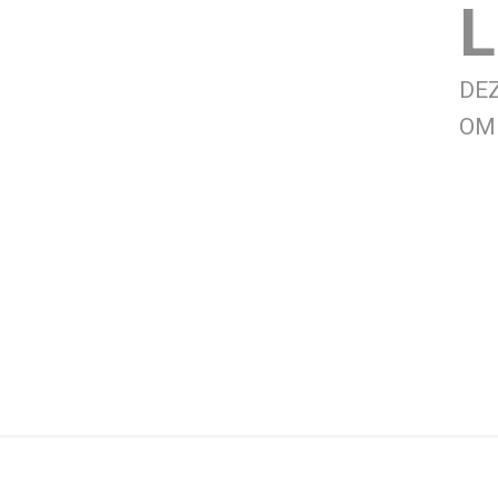
L
DE
OM 