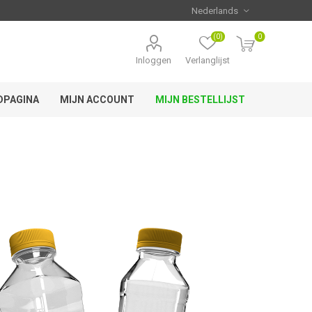
(0)
0
Inloggen
Verlanglijst
DPAGINA
MIJN ACCOUNT
MIJN BESTELLIJST