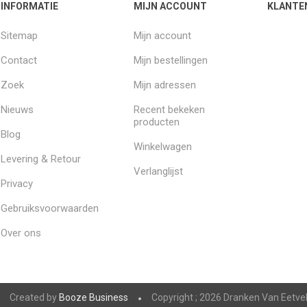
INFORMATIE
MIJN ACCOUNT
KLANTE
Sitemap
Mijn account
Contact
Mijn bestellingen
Zoek
Mijn adressen
Nieuws
Recent bekeken
producten
Blog
Winkelwagen
Levering & Retour
Verlanglijst
Privacy
Gebruiksvoorwaarden
Over ons
Created by
Booze Business
Copyright ; 2026 Dranken Van Eetve