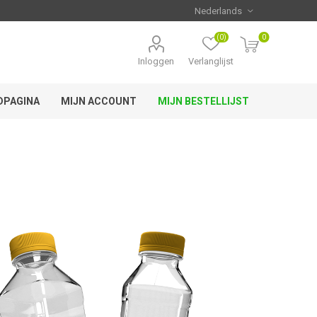
(0)
0
Inloggen
Verlanglijst
DPAGINA
MIJN ACCOUNT
MIJN BESTELLIJST