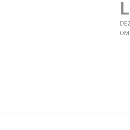
L
DE
OM 