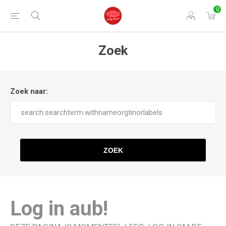
0
Zoek
Zoek naar:
ZOEK
Log in aub!