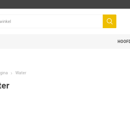
HOOF
gina
Water
ter