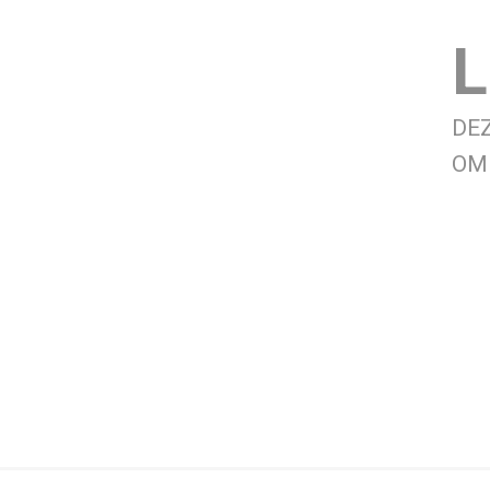
L
DE
OM 