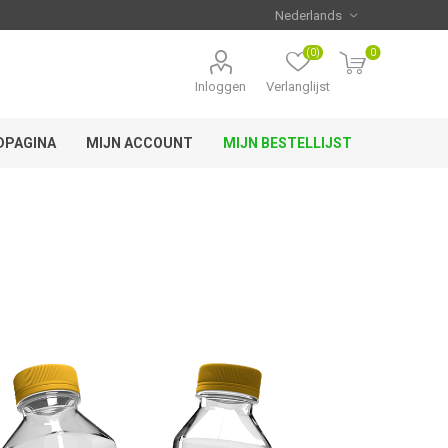
(0)
0
Inloggen
Verlanglijst
DPAGINA
MIJN ACCOUNT
MIJN BESTELLIJST